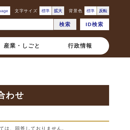
uage
文字サイズ
標準
拡大
背景色
標準
反転
検索
ID検索
産業・しごと
行政情報
合わせ
ては、回答しておりません。