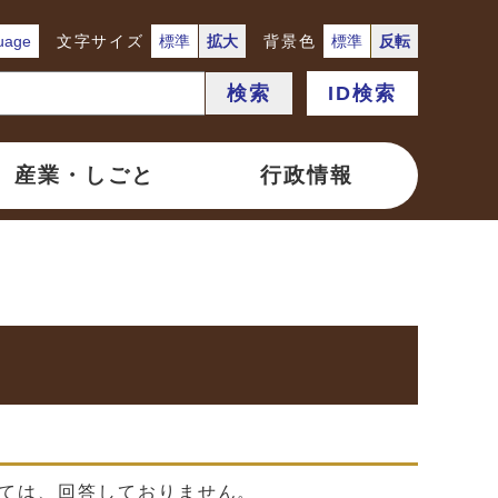
uage
文字サイズ
標準
拡大
背景色
標準
反転
検索
ID検索
産業・しごと
行政情報
ては、回答しておりません。