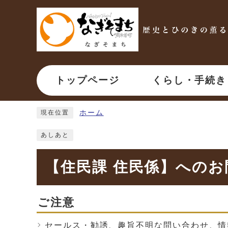
ページの先頭です
トップページ
くらし・手続き
ここから本文です
ホーム
現在位置
あしあと
【住民課 住民係】への
ご注意
セールス・勧誘、趣旨不明な問い合わせ、情