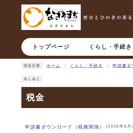
ページの先頭です
トップページ
くらし・手続き
ここから本文です
ホーム
くらし・手続き
申請書ダ
現在位置
あしあと
税金
メインメニュー
[2026年6月
申請書ダウンロード（税務関係）