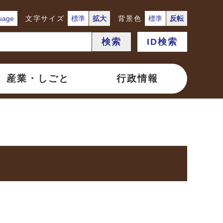
uage
文字サイズ
標準
拡大
背景色
標準
反転
検索
ID検索
産業・しごと
行政情報