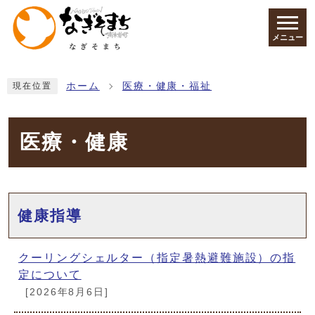
ページの先頭です
メニュー
ここから本文です
ホーム
医療・健康・福祉
現在位置
医療・健康
メインメニュー
健康指導
クーリングシェルター（指定暑熱避難施設）の指
定について
[2026年8月6日]