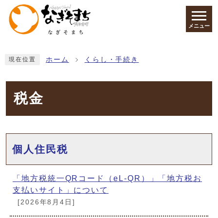
ページの先頭です
メニュー
ここから本文です
ホーム
くらし・手続き
現在位置
税金
メインメニュー
個人住民税
「地方税統一QRコード（eL-QR）」「地方税お
支払いサイト」について
[2026年8月4日]