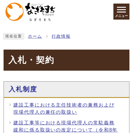
ページの先頭です
メニュー
ここから本文です
ホーム
行政情報
現在位置
入札・契約
メインメニュー
入札制度
建設工事における主任技術者の兼務および
現場代理人の兼任の取扱い
建設工事等における現場代理人の常駐義務
緩和に係る取扱いの改定について（令和8年