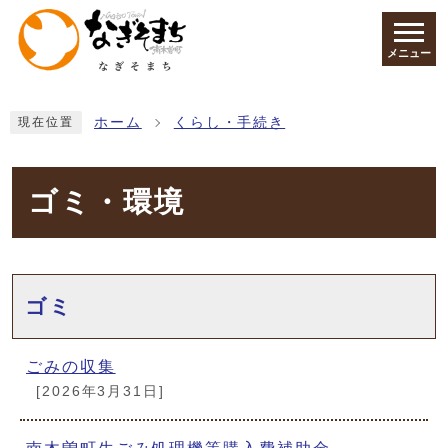
ページの先頭です
メニュー
ここから本文です
ホーム
くらし・手続き
現在位置
ゴミ・環境
メインメニュー
ゴミ
ごみの収集
[2026年3月31日]