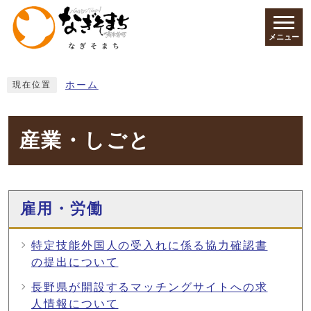
ページの先頭です
メニュー
ここから本文です
ホーム
現在位置
産業・しごと
メインメニュー
雇用・労働
特定技能外国人の受入れに係る協力確認書
の提出について
長野県が開設するマッチングサイトへの求
人情報について