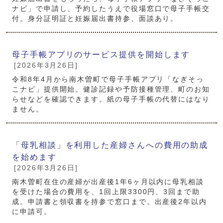
ナビ」で申請し、予約したうえで役場窓口で母子手帳交
付。身分証明証と妊娠届出書持参、面談あり。
母子手帳アプリのサービス提供を開始します
[2026年3月26日]
令和8年4月から南木曽町で母子手帳アプリ「なぎそっ
こナビ」提供開始。健診記録や予防接種管理、町のお知
らせなどを確認できます。紙の母子手帳の代替にはなり
ません。
「母乳相談」を利用した産婦さんへの費用の助成
を始めます
[2026年3月26日]
南木曽町在住の産婦が出産後1年6ヶ月以内に母乳相談
を受けた場合の費用を、1回上限3300円、3回まで助
成。申請書と領収書を持参で窓口まで。出産後2年以内
に申請可。