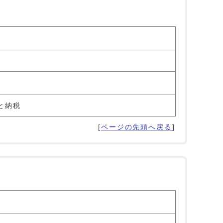
と納税
[
ページの先頭へ戻る
]