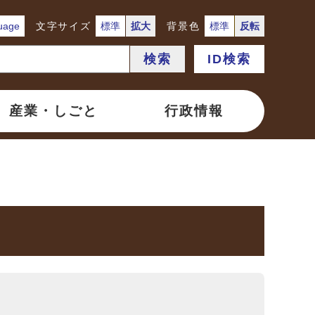
uage
文字サイズ
標準
拡大
背景色
標準
反転
検索
ID検索
産業・しごと
行政情報