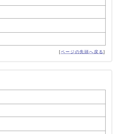
[
ページの先頭へ戻る
]