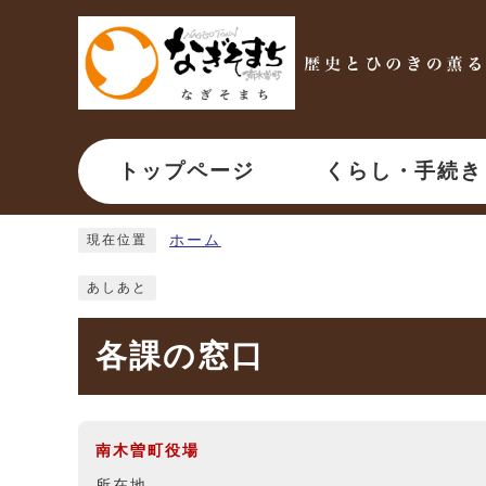
ページの先頭です
トップページ
くらし・手続き
ここから本文です
ホーム
現在位置
あしあと
各課の窓口
南木曽町役場
所在地