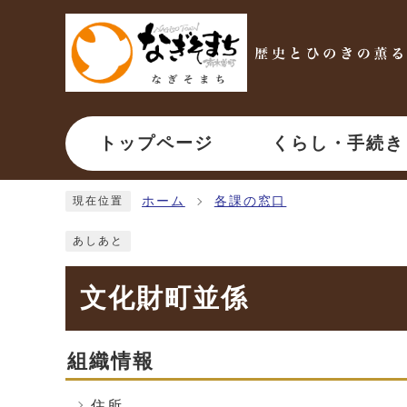
ページの先頭です
トップページ
くらし・手続き
ここから本文です
ホーム
各課の窓口
現在位置
あしあと
文化財町並係
組織情報
住所