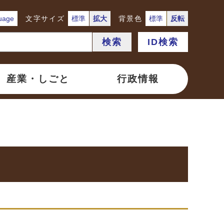
uage
文字サイズ
標準
拡大
背景色
標準
反転
検索
ID検索
産業・しごと
行政情報