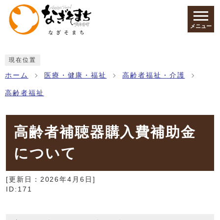
ページの先頭です
メニュー
ここから本文です
現在位置
ホーム
医療・健康・福祉
高齢者福祉・介護
高齢者福祉
高齢者補聴器購入費補助金
について
[更新日：
2026年4月6日
]
ID:171