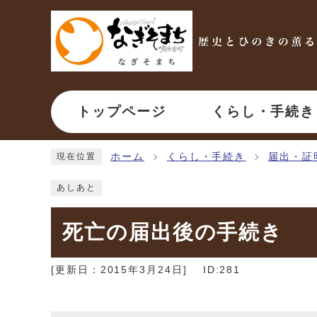
ページの先頭です
トップページ
くらし・手続き
ここから本文です
ホーム
くらし・手続き
届出・証
現在位置
あしあと
死亡の届出後の手続き
[更新日：
2015年3月24日
]
ID:281