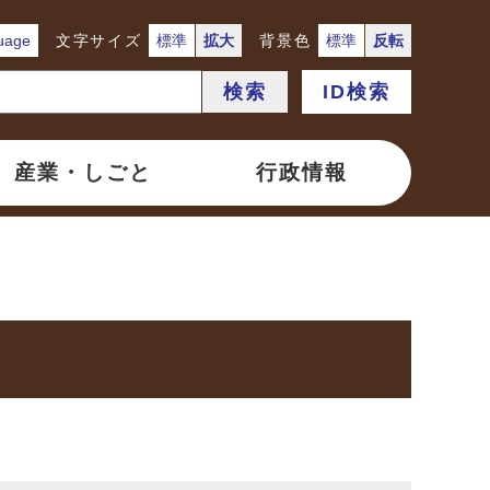
uage
文字サイズ
標準
拡大
背景色
標準
反転
検索
ID検索
産業・しごと
行政情報