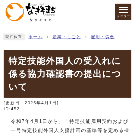
ページの先頭です
メニュー
ここから本文です
ホーム
産業・しごと
雇用・労働
現在位置
特定技能外国人の受入れに
係る協力確認書の提出につ
いて
[更新日：
2025年4月1日
]
ID:452
令和7年4月1日から、「特定技能雇用契約および
一号特定技能外国人支援計画の基準等を定める省