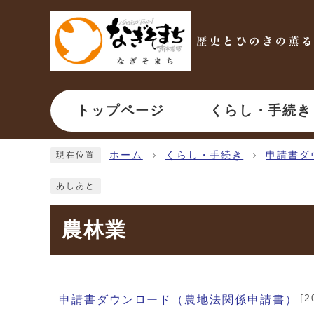
ページの先頭です
トップページ
くらし・手続き
ここから本文です
ホーム
くらし・手続き
申請書ダ
現在位置
あしあと
農林業
メインメニュー
[
申請書ダウンロード（農地法関係申請書）