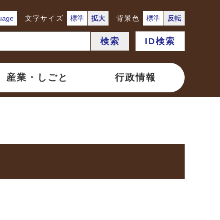
uage
文字サイズ
標準
拡大
背景色
標準
反転
検索
ID検索
産業・しごと
行政情報