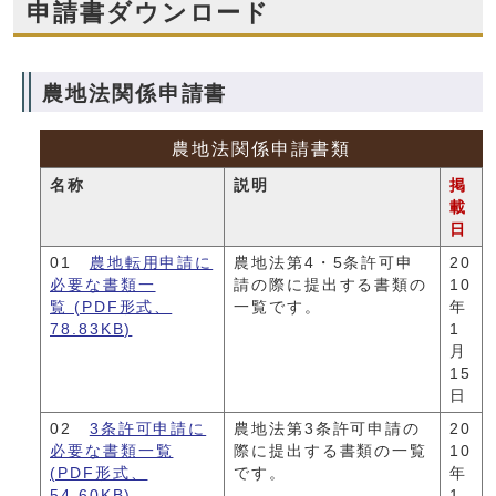
申請書ダウンロード
農地法関係申請書
農地法関係申請書類
名称
説明
掲
載
日
01
農地転用申請に
農地法第4・5条許可申
20
必要な書類一
請の際に提出する書類の
10
覧 (PDF形式、
一覧です。
年
78.83KB)
1
月
15
日
02
3条許可申請に
農地法第3条許可申請の
20
必要な書類一覧
際に提出する書類の一覧
10
(PDF形式、
です。
年
54.60KB)
1