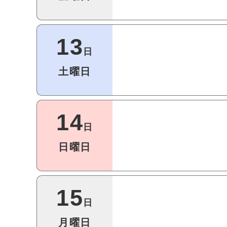
13
日
土曜日
14
日
日曜日
15
日
月曜日