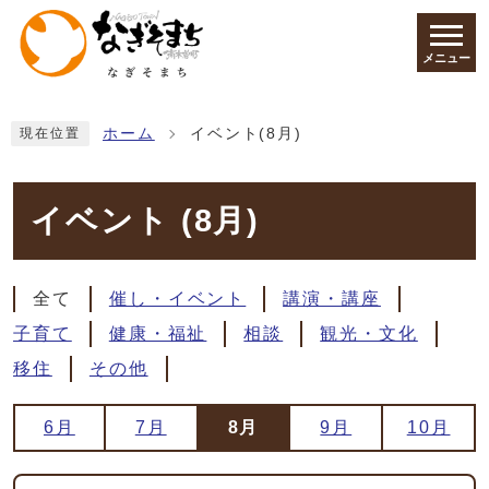
ページの先頭です
メニュー
ここから本文です
ホーム
イベント(8月)
現在位置
イベント (8月)
全て
催し・イベント
講演・講座
子育て
健康・福祉
相談
観光・文化
移住
その他
6月
7月
8月
9月
10月