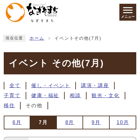
ページの先頭です
メニュー
ここから本文です
ホーム
イベントその他(7月)
現在位置
イベント その他(7月)
全て
催し・イベント
講演・講座
子育て
健康・福祉
相談
観光・文化
移住
その他
6月
7月
8月
9月
10月