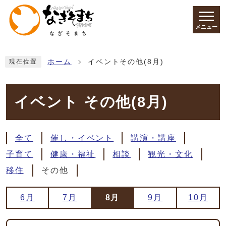
ページの先頭です
メニュー
ここから本文です
ホーム
イベントその他(8月)
現在位置
イベント その他(8月)
全て
催し・イベント
講演・講座
子育て
健康・福祉
相談
観光・文化
移住
その他
6月
7月
8月
9月
10月