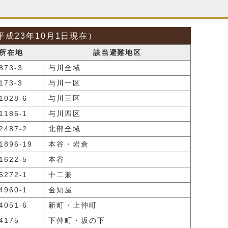
成23年10月1日現在）
所在地
該当避難地区
73-3
与川全域
73-3
与川一区
028-6
与川三区
186-1
与川四区
487-2
北部全域
896-19
本谷・岩倉
622-5
本谷
272-1
十二兼
960-1
金知屋
051-6
新町・上仲町
4175
下仲町・坂の下