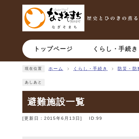
ページの先頭です
トップページ
くらし・手続き
ここから本文です
ホーム
くらし・手続き
防災・防
現在位置
あしあと
避難施設一覧
[更新日：
2015年6月13日
]
ID:99