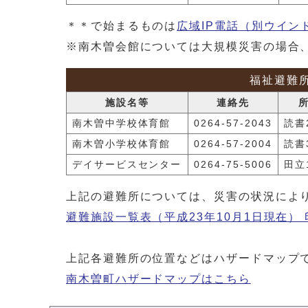
＊＊で始まるものは
広域IP電話
（別ウイン
※南木曽会館については大規模災害の場合
福祉避難
施設名等
連絡先
南木曽中学校体育館
0264-57-2043
読書2
南木曽小学校体育館
0264-57-2004
読書3
デイサービスセンター
0264-75-5006
田立1
上記の避難所については、災害の状況によ
避難施設一覧表（平成23年10月1日現在） 印刷
上記各避難所の位置などはハザードマップ
南木曽町ハザードマップはこちら