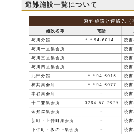
避難施設一覧について
避難施設と連絡先（平
施設名等
電話
与川分館
＊＊94-6014
読書8
与川一区集会所
－
読書1
与川三区集会所
－
読書1
与川四区集会所
－
読書1
北部分館
＊＊94-6015
読書2
柿其集会所
＊＊94-6077
読書1
本谷集会所
－
読書1
十二兼集会所
0264-57-2629
読書5
金知屋集会所
－
読書4
新町・上仲町集会所
－
読書4
下仲町・坂の下集会所
－
読書