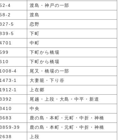
52-4
渡島・神戸の一部
58-2
渡島
27-5
恋野
39-5
下町
4701
中町
599
下町から橋場
610
下町から橋場
008-4
尾又・橋場の一部
473-1
大妻籠・下り谷
912-1
上在郷
3392
尾越・上段・大島・中平・新道
3410
中央
3683
鹿の島・本町・元町・中折・神橋
859-39
鹿の島・本町・元町・中折・神橋
2638
上段