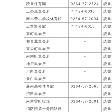
読書保育園
0264-57-2324
読書3
上の原集会所
＊＊94-6030
読書4
南木曽小学校体育館
0264-57-2004
読書3
三留野分館
＊＊94-6016
読書3
東町集会所
－
読書3
和合北集会所
－
読書3
東栄町集会所
－
読書3
南栄町集会所
－
読書3
神戸集会所
－
読書3
川向集会所
－
読書2
天白集会所
－
読書2
蘇南高校体育館
0264-57-2063
読書2
沼田集会所
－
読書2
南木曽町役場
0264-57-2001
読書3
消防団第一分団詰所
－
読書3