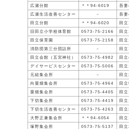
広瀬分館
＊＊94-6019
吾妻4
広瀬生活改善センター
－
吾妻4
田立分館
＊＊94-6020
田立1
旧田立小学校体育館
0573-75-2166
田立
田立保育園
0573-75-2158
田立
消防団第三分団詰所
－
田立1
田立会館（五宮神社）
0573-75-4982
田立
デイサービスセンター
0573-75-5006
田立1
元組集会所
－
田立
向粟畑集会所
0573-75-4964
田立5
粟畑集会所
0573-75-4405
田立
下切集会所
0573-75-4419
田立1
下切生活改善センター
0573-75-4263
田立2
大野正兼集会所
＊＊94-6054
田立
塚野集会所
0573-75-5137
田立2