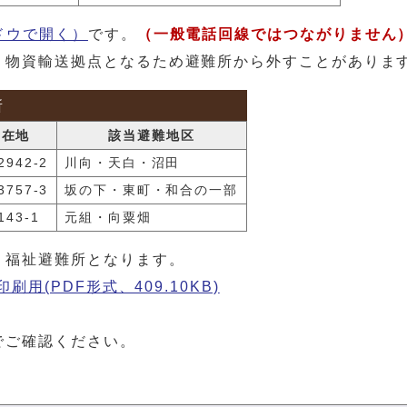
ドウで開く）
です。
（一般電話回線ではつながりません
、物資輸送拠点となるため避難所から外すことがありま
所
所在地
該当避難地区
942-2
川向・天白・沼田
757-3
坂の下・東町・和合の一部
43-1
元組・向粟畑
り福祉避難所となります。
用(PDF形式、409.10KB)
でご確認ください。