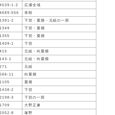
539-1-2
広瀬全域
689-556
幸助
381-2
下切・粟畑・元組の一部
1349
下切・粟畑
1355
下切・粟畑
409-1
下切
415
元組・向粟畑
43-1
元組・向粟畑
271
元組
66-11
向粟畑
1105
粟畑
438-2
下切
198-3
下切の一部
1709
大野正兼
052-8
塚野