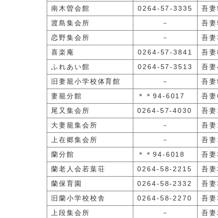
南木曽会館
0264-57-3335
吾妻
渡島集会所
－
吾妻
恋野集会所
－
吾妻3
喜楽庵
0264-57-3841
吾妻8
ふれあい館
0264-57-3513
吾妻
旧妻籠小学校体育館
－
吾妻
妻籠分館
＊＊94-6017
吾妻
尾又集会所
0264-57-4030
吾妻1
大妻籠集会所
－
吾妻1
上在郷集会所
－
吾妻1
蘭分館
＊＊94-6018
吾妻
蘭老人会若葉荘
0264-58-2215
吾妻
蘭保育園
0264-58-2332
吾妻
旧蘭小学校校舎
0264-58-2270
吾妻3
上段集会所
－
吾妻