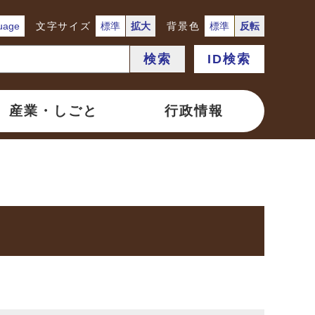
uage
文字サイズ
標準
拡大
背景色
標準
反転
検索
ID検索
産業・しごと
行政情報