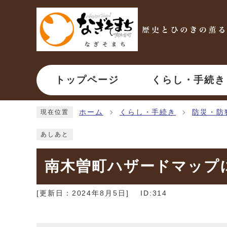
ページの先頭です
トップページ
くらし・手続き
ここから本文です
ホーム
くらし・手続き
防災・防
現在位置
あしあと
南木曽町ハザードマップ
[更新日：
2024年8月5日
]
ID:314