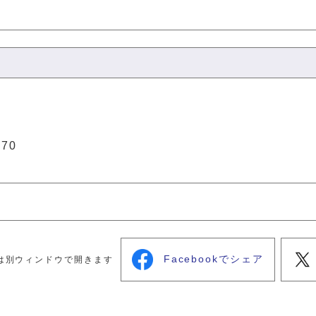
１
270
Facebookでシェア
は別ウィンドウで開きます