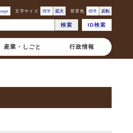
uage
文字サイズ
標準
拡大
背景色
標準
反転
検索
ID検索
産業・しごと
行政情報