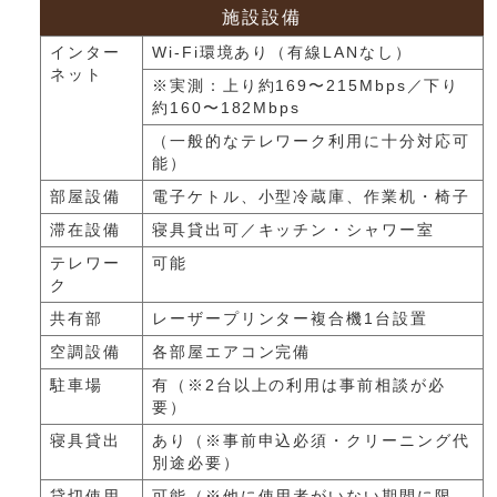
施設設備
インター
Wi-Fi環境あり（有線LANなし）
ネット
※実測：上り約169〜215Mbps／下り
約160〜182Mbps
（一般的なテレワーク利用に十分対応可
能）
部屋設備
電子ケトル、小型冷蔵庫、作業机・椅子
滞在設備
寝具貸出可／キッチン・シャワー室
テレワー
可能
ク
共有部
レーザープリンター複合機1台設置
空調設備
各部屋エアコン完備
駐車場
有（※2台以上の利用は事前相談が必
要）
寝具貸出
あり（※事前申込必須・クリーニング代
別途必要）
貸切使用
可能（※他に使用者がいない期間に限