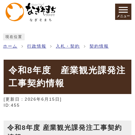
ページの先頭です
メニュー
ここから本文です
現在位置
ホーム
行政情報
入札・契約
契約情報
令和8年度 産業観光課発注
工事契約情報
[更新日：
2026年6月15日
]
ID:455
令和8年度 産業観光課発注工事契約